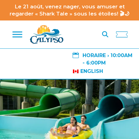
Le 21 août, venez nager, vous amuser et
regarder « Shark Tale » sous les étoiles! 🎬🌙

HORAIRE ›
10:00AM
- 6:00PM
ENGLISH