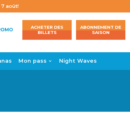
7 août!
ACHETER DES
ABONNEMENT DE
ROMO
BILLETS
SAISON
anas
Mon pass
Night Waves