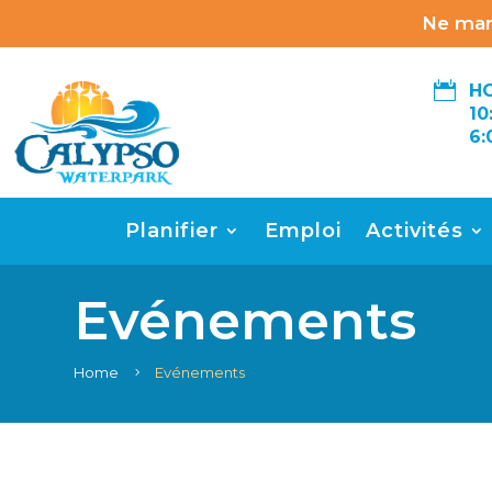
Ne man

HO
10
6:
Planifier
Emploi
Activités
Evénements
Home
Evénements
5