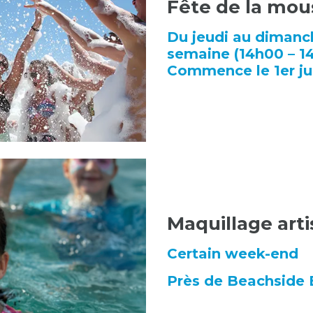
Fête de la mou
Du jeudi au dimanch
semaine
(14h00 – 1
Commence le 1er jui
Maquillage arti
Certain week-end
Près de Beachside 