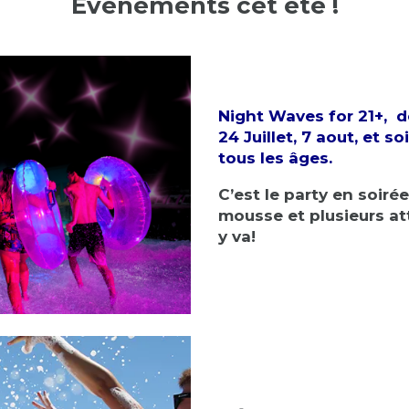
Évenements cet été !
Night Waves for 21+, de 
24 Juillet, 7 aout, et s
tous les âges.
C’est le party en soiré
mousse et
plusieurs a
y va!