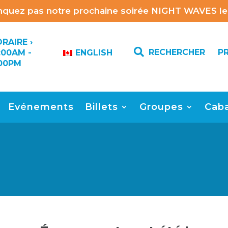
quez pas notre prochaine soirée NIGHT WAVES le 
RAIRE ›

RECHERCHER
P
:00AM -
ENGLISH
00PM
Evénements
Billets
Groupes
Cab