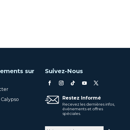
ements sur
Suivez-Nous
cter
Restez Informé
 Calypso
Recevez les dernières infos,
événements et offres
spéciales.
Courriel