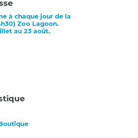
sse
e à chaque jour de la
4h30) Zoo Lagoon.
llet au 23 août.
stique
Boutique