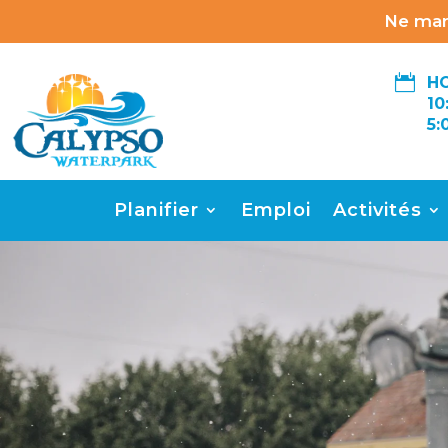
Ne man

HO
10
5:
Planifier
Emploi
Activités