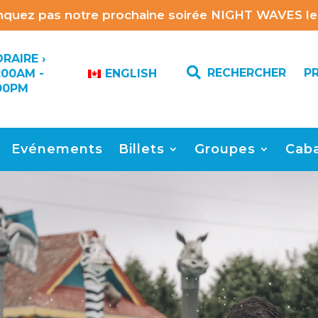
quez pas notre prochaine soirée NIGHT WAVES le 
RAIRE ›

RECHERCHER
P
:00AM -
ENGLISH
00PM
Evénements
Billets
Groupes
Cab