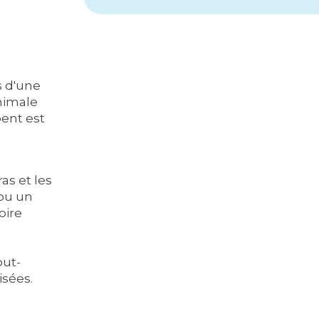
s d'une
inimale
pent est
as et les
 ou un
oire
t
out-
isées.