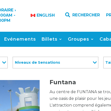
RAIRE ›

RECHERCHER
P
:00AM -
ENGLISH
00PM
Evénements
Billets
Groupes
Cab
Niveaux de Sensations
Tai
Funtana
Au centre de FUNTANA se trou
une oasis de plaisir pour les je
L'attraction comprend également