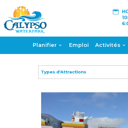

HO
10
6:
Planifier
Emploi
Activités
Types d'Attractions